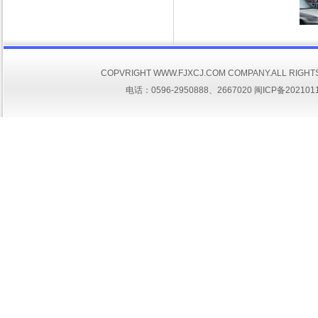
COPVRIGHT WWW.FJXCJ.COM COMPANY.ALL
电话：0596-2950888、2667020
闽ICP备202101